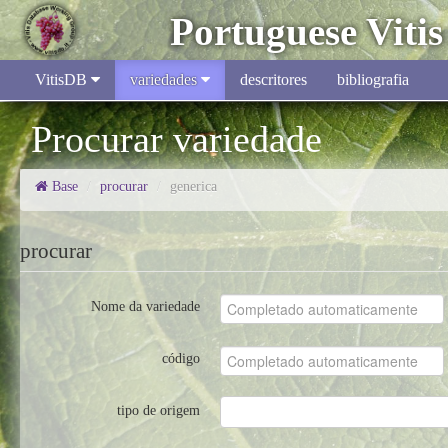
Portuguese Viti
VitisDB
variedades
descritores
bibliografia
procurar variedade
Base
/
procurar
/
generica
procurar
Nome da variedade
código
tipo de origem