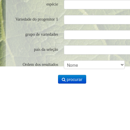
espécie
Variedade do progenitor 1
grupo de variedades
país da seleção
Ordem dos resultados
procurar